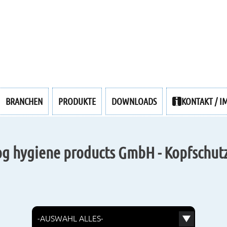
BRANCHEN
PRODUKTE
DOWNLOADS
KONTAKT / I
g hygiene products GmbH - Kopfschut
W
ä