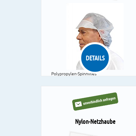
DETAILS
Polypropylen-Spinnvlies
Farben: weiß
Größen: M, L
1 VE = 10 Dispenser à 100 Stück
Nylon-Netzhaube