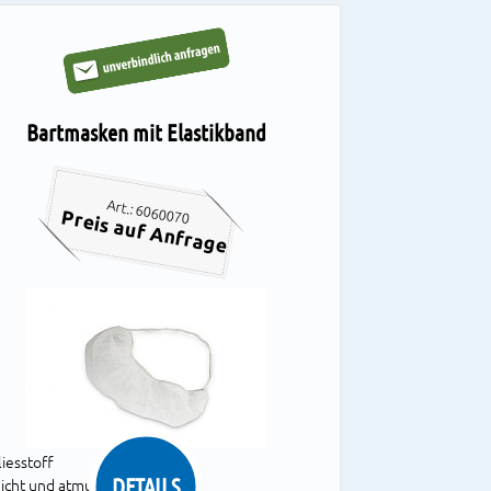
Bartmasken mit Elastikband
Art.: 6060070
Preis auf Anfrage
liesstoff
DETAILS
eicht und atmungsaktiv