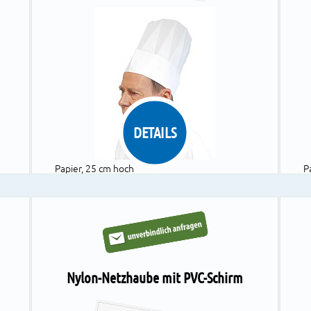
DETAILS
Papier, 25 cm hoch
P
gelegte Falten
S
Größe verstellbar
F
Farbe: weiß
a
1 VE = 25 Beutel à 10 Stück
1
Nylon-Netzhaube mit PVC-Schirm