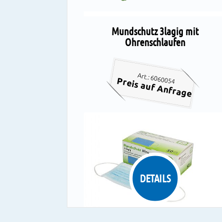
Mundschutz 3lagig mit
Ohrenschlaufen
Art.: 6060054
Preis auf Anfrage
DETAILS
3lagig, glasfaserfrei, latexfrei