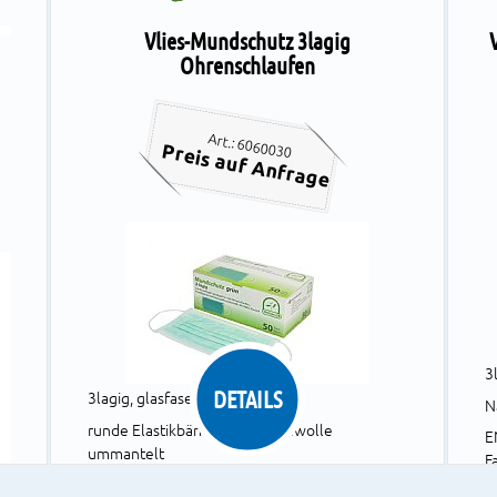
Vlies-Mundschutz 3lagig
Ohrenschlaufen
Art.: 6060030
Preis auf Anfrage
3l
DETAILS
3lagig, glasfaserfrei, latexfrei
N
runde Elastikbänder mit Baumwolle
E
ummantelt
F
1
Nasenbügel, Filterleistung 98%