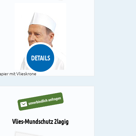
DETAILS
apier mit Vlieskrone
chweißband
arben: weiß, mit blauem od. rotem Streifen
uch bedruckt erhältlich
 VE = 10 Boxen à 100 Stück
Vlies-Mundschutz 2lagig