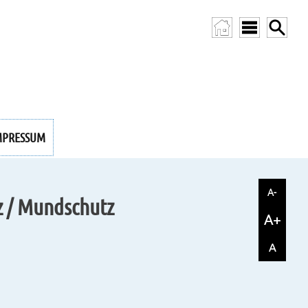
MPRESSUM
A-
z / Mundschutz
A+
A