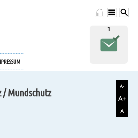
1
MPRESSUM
A-
z / Mundschutz
A+
A