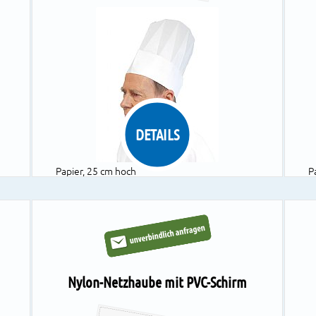
DETAILS
Papier, 25 cm hoch
P
gelegte Falten
S
Größe verstellbar
F
Farbe: weiß
a
1 VE = 25 Beutel à 10 Stück
1
Nylon-Netzhaube mit PVC-Schirm