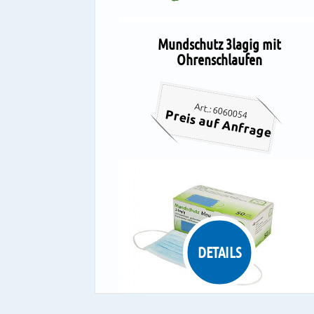
Mundschutz 3lagig mit
Ohrenschlaufen
Art.: 6060054
Preis auf Anfrage
DETAILS
3lagig, glasfaserfrei, latexfrei