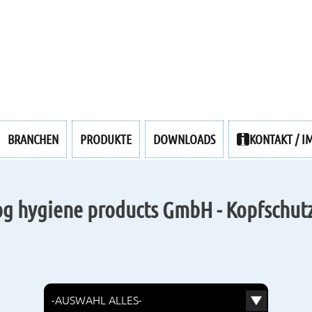
BRANCHEN
PRODUKTE
DOWNLOADS
KONTAKT / I
g hygiene products GmbH - Kopfschut
W
ä