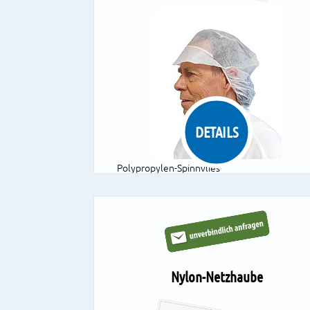
DETAILS
Polypropylen-Spinnvlies
Farben: weiß
Größen: M, L
1 VE = 10 Dispenser à 100 Stück
Nylon-Netzhaube