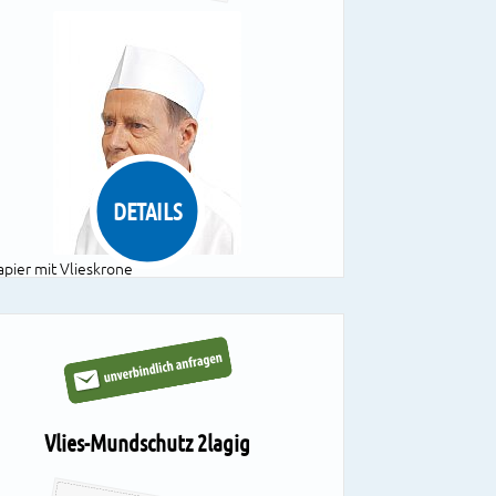
DETAILS
apier mit Vlieskrone
chweißband
arben: weiß, mit blauem od. rotem Streifen
uch bedruckt erhältlich
 VE = 10 Boxen à 100 Stück
Vlies-Mundschutz 2lagig