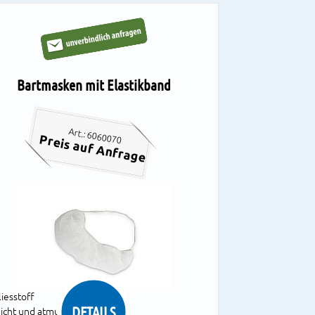
Bartmasken mit Elastikband
Art.: 6060070
Preis auf Anfrage
liesstoff
DETAILS
eicht und atmungsaktiv