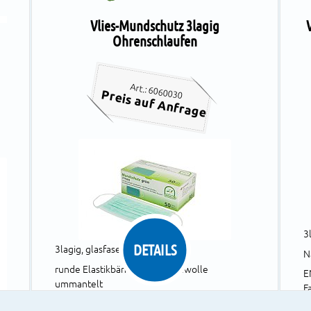
Vlies-Mundschutz 3lagig
Ohrenschlaufen
Art.: 6060030
Preis auf Anfrage
3l
DETAILS
3lagig, glasfaserfrei, latexfrei
N
runde Elastikbänder mit Baumwolle
E
ummantelt
F
1
Nasenbügel, Filterleistung 98%