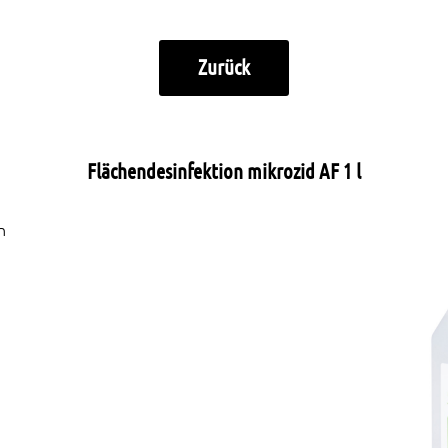
Zurück
Flächendesinfektion mikrozid AF 1 l
n