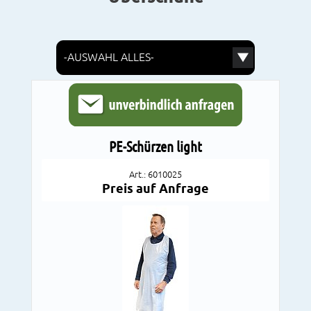
W
ä
h
l
e
e
i
n
PE-Schürzen light
e
K
Art.: 6010025
a
Preis auf Anfrage
t
e
g
o
r
i
e
: