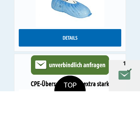
DETAILS
1
CPE-Überschuhe blau extra stark
TOP
Art.: 6030015
Preis auf Anfrage