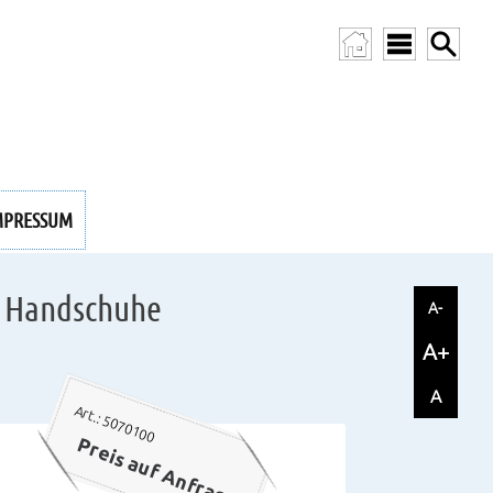
MPRESSUM
e Handschuhe
A-
A+
A
Art.: 5070100
Preis auf Anfrage