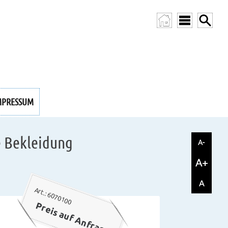
MPRESSUM
e Bekleidung
A-
A+
A
Art.: 6070100
Preis auf Anfrage